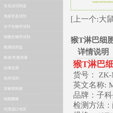
生化法试剂盒
免疫学及试剂
[上一个:大鼠
分子生物学试剂
细胞生物学试剂
猴T淋巴细胞
检测试剂盒
详情说明
标准/常规溶液
​猴T淋巴
抗体抗原
货号： ZK-
化学试剂
英文名称: Monk
实验室耗材
品牌：子科生
细胞菌株
检测方法：
代理进口专区