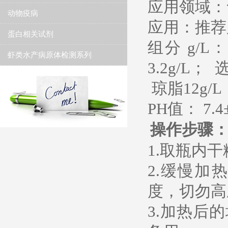
应用领域：
动物疫病
应用：推荐
蛋白相关试剂
组分 g/L
虾类水产病原体检测系列
3.2g/L；
琼脂12g/L
PH值： 7.4±
操作步骤
1.取瓶内干
2.缓慢加
度，切勿高
3.加热后