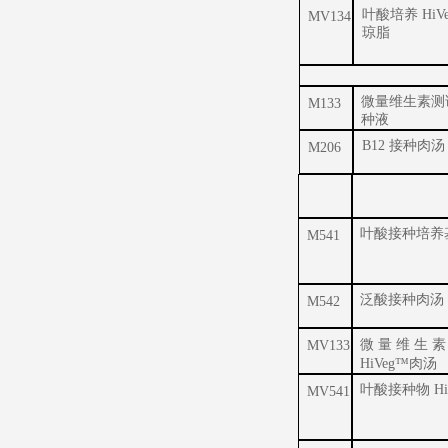
叶酸培养 HiV
MV134
琼脂
微量维生素测
M133
种液
B12 接种肉汤
M206
叶酸接种培养
M541
泛酸接种肉汤
M542
微 量 维 生 素
MV133
HiVeg™肉汤
叶酸接种物 H
MV541