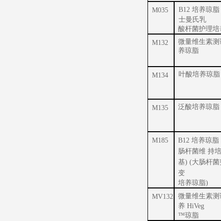
B12 培养琼脂
M035
士曼氏乳
酸杆菌护理培
微量维生素测
M132
养琼脂
叶酸培养琼脂
M134
泛酸培养琼脂
M135
M185
B12 培养琼脂
肠杆菌维 持
基) (大肠杆
变
培养琼脂)
微量维生素测
MV132
养 HiVeg
™琼脂