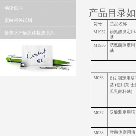
动物疫病
产品目录如
蛋白相关试剂
货号
货品名称
赖氨酸测定用
M1932
虾类水产病原体检测系列
基
胱氨酸测定用
M1936
基
M036
B12 测定用培
基 (使用莱 士
氏乳酸杆菌)
泛酸测定用培
M037
叶酸测定用培
M038