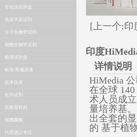
生化法试剂盒
免疫学及试剂
[上一个:印度
分子生物学试剂
细胞生物学试剂
印度HiMe
检测试剂盒
详情说明
标准/常规溶液
​HiMed
抗体抗原
在全球 1
化学试剂
术人员成立的
量培养基。
实验室耗材
出全套的显
细胞菌株
的 基于植物
代理进口专区