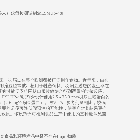
末）残留检测试剂盒ESMUS-48]
代以来，羽扇豆在整个欧洲都被广泛用作食物。近年来，由羽
羽扇豆也常被种植用于牲畜饲料。羽扇豆过敏的发生率在
扇豆的过敏反应范围从口服过敏综合征到严重的过敏反应。
。ESLUP-48试剂盒设计使用2.5 - 25.0 ppm羽扇豆粉蛋白的
（2.6 mg羽扇豆蛋白）。与VITAL参考剂量相比，较低
但重要的是显著降低假阳性的可能性，使客户对其结果更有
报的过敏原。该试剂盒可检测食品生产中使用的三种最常见菌
用于筛查食品和环境样品中是否存在Lupin物质。