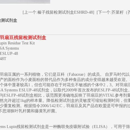
[上一个:榛子残留检测试剂盒ESHRD-48]
[下一个:芥菜籽（芥
检测试剂盒
羽扇豆残留检测试剂盒
 Residue Test Kit
A Systems
SLUP-48
8T
1
2
3
羽扇豆属的一系列植物，它们是豆科（Fabaceae）的成员。 自罗马时
产的面粉作为小麦面粉的替代品作为多种食品的成分变得越来越受欢迎。
个体中显著较高1，但也可能存在于对花生不敏感的个体中2，3。对羽
A Systems ESLUP-48试剂盒，以取代2009年首次发布的ESLFP-48试剂盒
与ESLFP-48试剂盒相比，该范围更准确地反映了羽扇豆的VITAL参考剂量
然允许超过1kg的样本量。降低检测试剂盒的灵敏度可缩短检测时间，
少重复检测。根据指令2006/142/EC，羽扇豆及其产品在欧盟是可申
不思湖狭叶乳杆菌和藤黄乳杆菌。
Systems Lupin残留检测试剂盒是一种酶联免疫吸附试验（ELISA），可