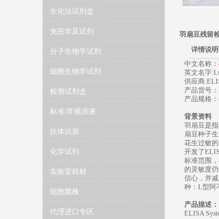
生化法试剂盒
免疫学及试剂
羽扇豆残留
详情说明
分子生物学试剂
中文名称：
细胞生物学试剂
英文名字:Lupin
供应商:ELIS
产品货号：E
检测试剂盒
产品规格：4
标准/常规溶液
背景资料
羽扇豆是指
抗体抗原
扇豆种子生
花生过敏的
化学试剂
开发了ELIS
标准范围，
的灵敏度仍
实验室耗材
信心，并减
种：L型阿
细胞菌株
产品描述：
代理进口专区
ELISA 