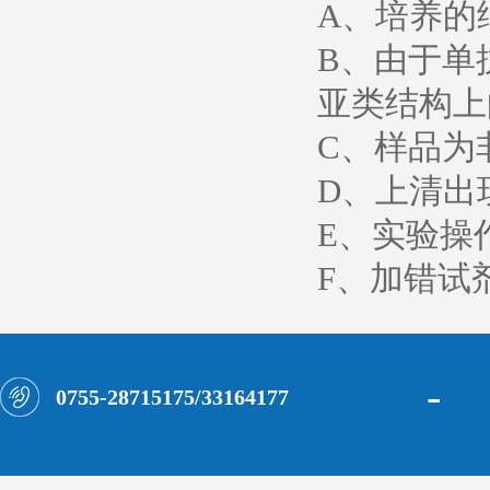
A、培养的
B、由于单
亚类结构
C、样品为
D、上清出
E、实验操
F、加错试
-
0755-28715175/33164177