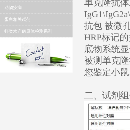
单克隆抗体
动物疫病
IgG1\Ig
蛋白相关试剂
抗包 被微
虾类水产病原体检测系列
HRP标记
底物系统显
被测单克隆
您鉴定小鼠
二、试剂组