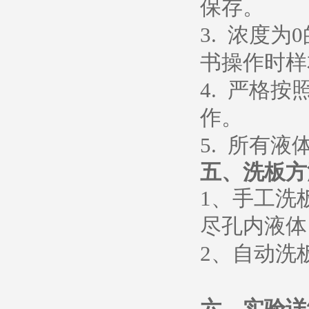
保存。
3. 浓度
书操作时样
4. 严格
作。
5. 所有
五、
洗板方
1、
手工洗
尽孔内液体
2、
自动洗
六、
实验详