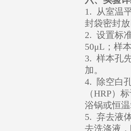
1. 从室
封袋密封放
2. 设置
50μL；样
3. 样本孔
加。
4. 除空
（HRP）
浴锅或恒温箱
5. 弃去
去洗涤液，