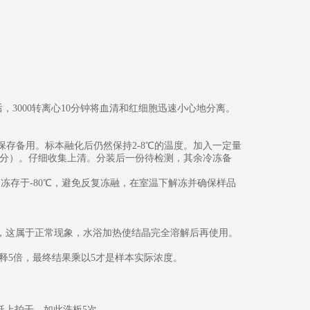
，3000转离心10分钟将血清和红细胞迅速小心地分离。
冻保存备用。标本融化后仍然保持2-8℃的温度。加入一定量
00转/分）。仔细收集上清。分装后一份待检测，其余冷冻备
月冻存于-80℃，避免反复冻融，在室温下解冻并确保样品
结晶，这属于正常现象，水浴加热使结晶完全溶解后再使用。
稀释5倍，最终结果乘以5才是样本实际浓度。
水纸上拍干，如此洗板5次。