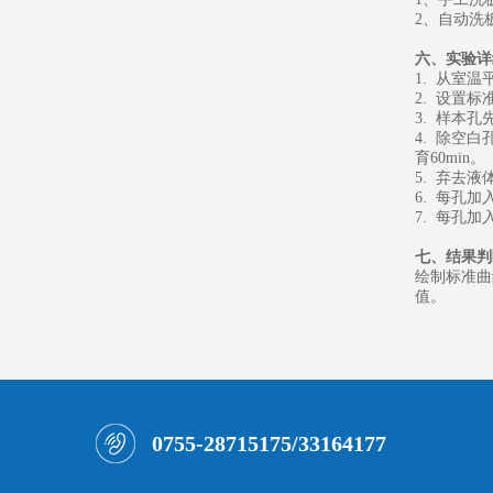
2、
自动洗
六、
实验详
1. 从室
2. 设置
3. 样本
4. 除空
育60min。
5. 弃去
6. 每孔加
7. 每孔加
七、
结果判
绘制标准曲
值。
0755-28715175/33164177