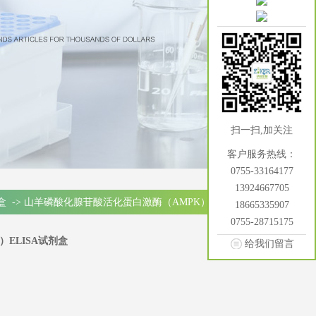
扫一扫,加关注
客户服务热线：
0755-33164177
13924667705
盒
->
山羊磷酸化腺苷酸活化蛋白激酶（AMPK）ELISA试
18665335907
0755-28715175
ELISA试剂盒
给我们留言