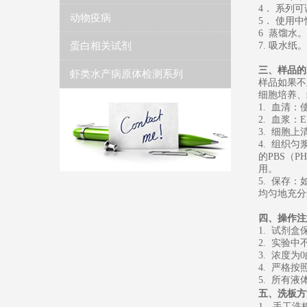
4． 系列
动物疫病
5
．
使用中
6
蒸馏水
。
蛋白相关试剂
7. 吸水纸。
三、样品的
虾类水产病原体检测系列
样品如果不
细胞培养、
1. 血清
2. 血浆：
3. 细胞上
4. 组织
的PBS（
用。
5. 保存
均匀地充分
四、操作注
1. 试剂
2. 实验
3. 浓度
4. 严格
5. 所有
五、
洗板方
1、
手工洗