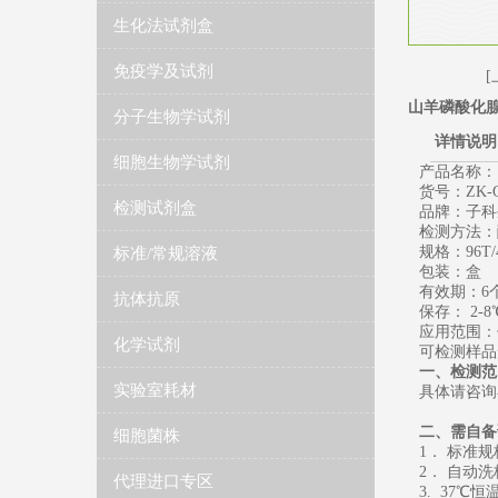
生化法试剂盒
免疫学及试剂
[
山羊磷酸化腺
分子生物学试剂
详情说明
细胞生物学试剂
产品名称：
货号：ZK-G
检测试剂盒
品牌：子科生
检测方法：
规格：96T/
标准/常规溶液
包装：盒
有效期：6个
抗体抗原
保存： 2-8
应用范围：
化学试剂
可检测样品
一、检测范
实验室耗材
具体请咨询
二、需自备
细胞菌株
1． 标准
2． 自动
代理进口专区
3. 37℃