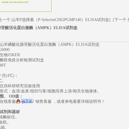
上一个:山羊P选择素（P-SelectinCD62PGMP140）ELISA试剂盒]
[下一个:
苷酸活化蛋白激酶（AMPK）ELISA试剂盒
山羊磷酸化腺苷酸活化蛋白激酶（AMPK）ELISA试剂盒
6900
物ZIKER
酶联免疫分析检测试剂盒
48T
1
2
3
月(4℃)；
℃;
仅供科研研究实验使用
形式：血清/血浆/组织匀浆/细胞培养上清/相关生物液体。
围、
OD值：
在线客服
销售客服
，或者来电索要详细说明书！
试剂和器材
规格酶标仪。
洗板机。
恒温箱。