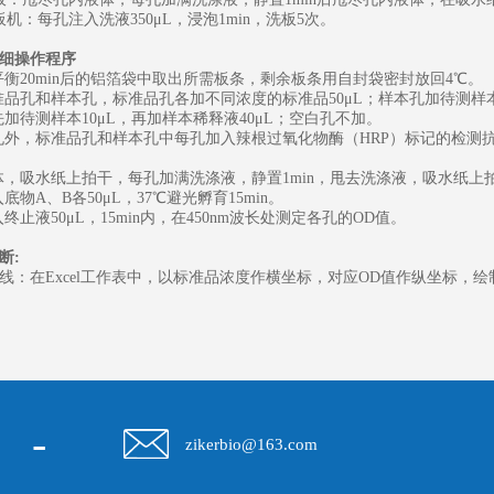
板机：每孔注入洗液
350μL，浸泡1min，洗板5次。
细操作程序
温平衡20min后的铝箔袋中取出所需板条，剩余板条用自封袋密封放回4℃。
标准品孔和样本孔，标准品孔各加不同浓度的标准品50μL；样本孔加待测样本
孔先加待测样本10μL，再加样本稀释液40μL；空白孔不加。
白孔外，标准品孔和样本孔中每孔加入辣根过氧化物酶（HRP）标记的检测抗
液体，吸水纸上拍干，每孔加满洗涤液，静置1min，甩去洗涤液，吸水纸
入底物A、B各50μL，37℃避光孵育15min。
入终止液50μL，15min内，在450nm波长处测定各孔的OD值。
断
:
线：在
Excel工作表中，以标准品浓度作横坐标，对应OD值作纵坐标
-
zikerbio@163.com