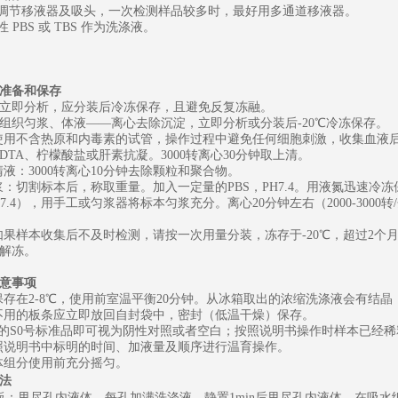
可调节移液器及吸头，一次检测样品较多时，最好用多通道移液器。
性
PBS 或 TBS 作为洗涤液。
准备和保存
立即分析，应分装后冷冻保存，且避免反复冻融。
组织匀浆、体液
——离心去除沉淀，立即分析或分装后-20℃冷冻保存。
：使用不含热原和内毒素的试管，操作过程中避免任何细胞刺激，收集血液后
EDTA、柠檬酸盐或肝素抗凝。3000转离心30分钟取上清。
清液：3000转离心10分钟去除颗粒和聚合物。
匀浆：切割标本后，称取重量。加入一定量的PBS，PH7.4。用液氮迅速冷
PH7.4），用手工或匀浆器将标本匀浆充分。离心20分钟左右（2000-30
：如果样本收集后不及时检测，请按一次用量分装，冻存于-20℃，
超过
2个
解冻。
意事项
盒保存在2-8℃，使用前室温平衡20分钟。从冰箱取出的浓缩洗涤液会有
中不用的板条应立即放回自封袋中，密封（低温干燥）保存。
为0的S0号标准品即可视为阴性对照或者空白；按照说明书操作时样本已经
按照说明书中标明的时间、加液量及顺序进行温育操作。
液体组分使用前充分摇匀。
法
板：甩尽孔内液体，每孔加满洗涤液，静置
1min后甩尽孔内液体，在吸