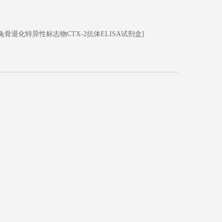
兔骨退化特异性标志物CTX-2抗体ELISA试剂盒]