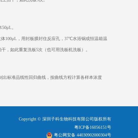
50μL。
体100μL，用封板膜封住反应孔，37℃水浴锅或恒温箱温
上拍干，如此重复洗板5次（也可用洗板机洗板）。
，绘制出标准品线性回归曲线，按曲线方程计算各样本浓度
Copyright © 深圳子科生物科技有限公司版权所有
粤ICP备16056151号
粤公网安备 44030902000304号