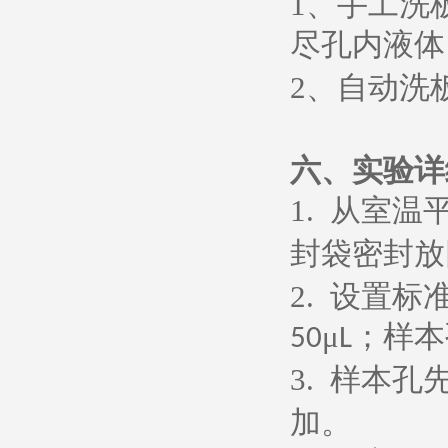
1
、
手工洗
尽孔内液体
2
、
自动洗
六、
实验详
1.
从室温
封袋密封放
2.
设置标
μ
；样本
50
L
3.
样本孔
加。