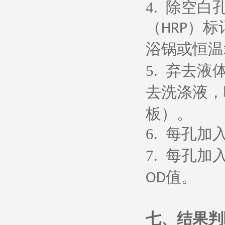
4.
除空白
（
）标
HRP
浴锅或恒温
5.
弃去液
去洗涤液，
板）。
6.
每孔加
7.
每孔加
值。
OD
七、
结果判