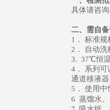
一、检测范
具体请咨询
二、需自备
1
． 标准
2
． 自动洗
3. 37
℃恒
4
． 系列
通道移液器
5
．
使用中
6
蒸馏水
。
7.
吸水纸
。