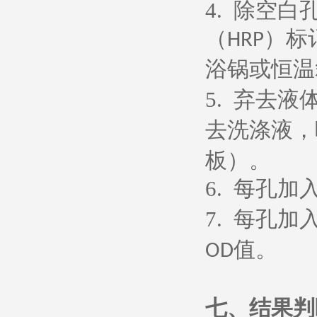
4.
除空白
（
）标
HRP
浴锅或恒温
5.
弃去液
去洗涤液，
板）。
6.
每孔加
7.
每孔加
值。
OD
七、
结果判