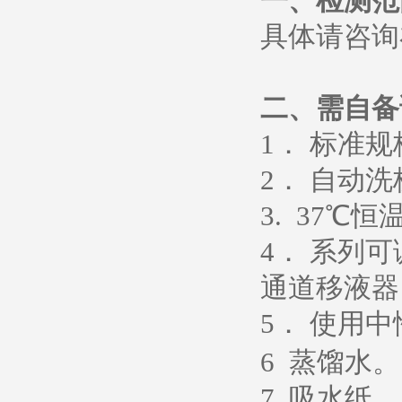
一、检测范
具体请咨
二、需自备
1
． 标准
2
． 自动洗
3. 37
℃恒
4
． 系列
通道移液器
5
．
使用中
6
蒸馏水
。
7.
吸水纸
。