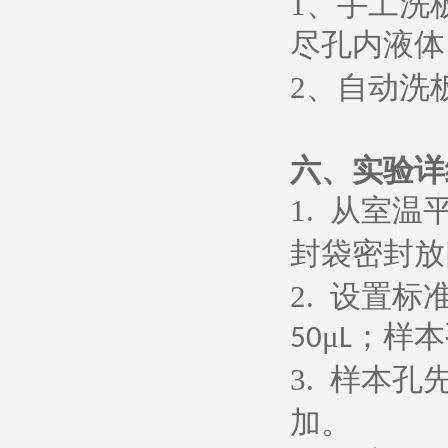
1
、
手工洗
尽孔内液体
2
、
自动洗
六、
实验详
1.
从室温
封袋密封放
2.
设置标
μ
；样本
50
L
3.
样本孔
加。