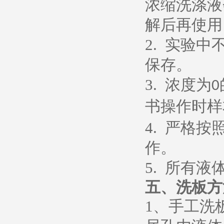
浓缩洗涤液
解后再使用
2.
实验中
保存。
3.
浓度为
0
书操作时样
4.
严格按
作。
5.
所有液
五、
洗板方
1
、
手工洗