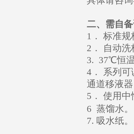
具体请咨询
二、需自备
1
． 标准
2
． 自动洗
3. 37
℃恒
4
． 系列
通道移液器
5
．
使用中
6
蒸馏水
。
7.
吸水纸
。