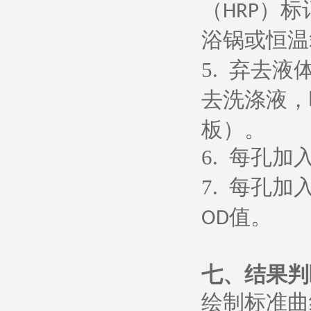
（
）标
HRP
浴锅或恒温
5.
弃去液
去洗涤液，
板）。
6.
每孔加
7.
每孔加
值。
OD
七、
结果判
绘制标准曲