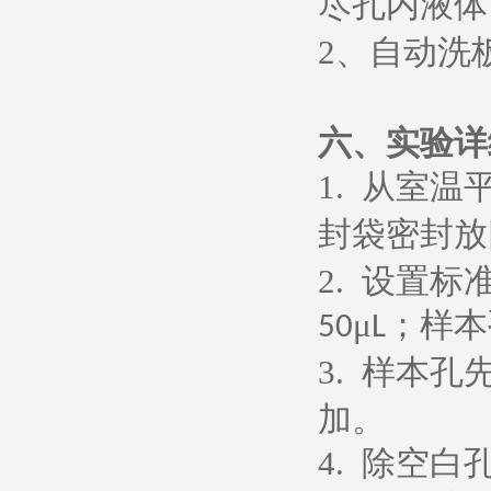
尽孔内液体
2
、
自动洗
六、
实验详
1.
从室温
封袋密封放
2.
设置标
μ
；样本
50
L
3.
样本孔
加。
4.
除空白