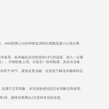
后，
转离心
分钟将血清和红细胞迅速小心地分离。
3000
10
保存备用。标本融化后仍然保持
℃的温度。加入一定量
2-8
分）。仔细收集上清。分装后一份待检测，其余冷冻备
冻存于
℃，
避免反复冻融，在室温下解冻并确保样品
-80
，这属于正常现象，水浴加热使结晶完全溶解后再使用。
释
倍，最终结果乘以
才是样本实际浓度。
5
5