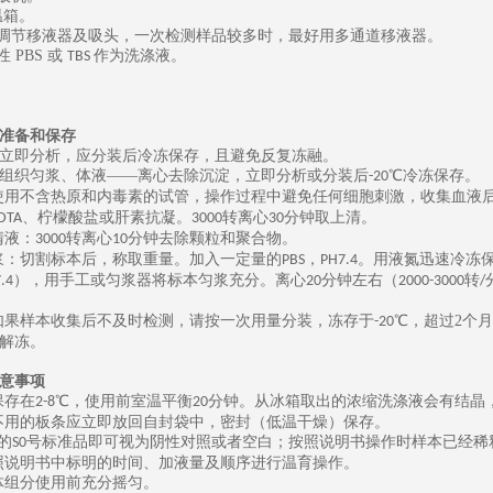
温箱。
可调节移液器及吸头，一次检测样品较多时，最好用多通道移液器。
性
PBS
或
作为洗涤液。
TBS
准备和保存
立即分析，应分装后冷冻保存，且避免反复冻融。
组织匀浆、体液
——离心去除沉淀，立即分析或分装后
℃冷冻保存。
-20
使用不含热原和内毒素的试管，操作过程中避免任何细胞刺激，收集血液
、柠檬酸盐或肝素抗凝。
转离心
分钟取上清。
DTA
3000
30
清液：
转离心
分钟去除颗粒和聚合物。
3000
10
浆：切割标本后，称取重量。加入一定量的
，
。用液氮迅速冷冻
PBS
PH7.4
），用手工或匀浆器将标本匀浆充分。离心
分钟左右（
转
.4
20
2000-3000
/
如果样本收集后不及时检测，请按一次用量分装，冻存于
℃，
超过
2
个月
-20
解冻。
意事项
保存在
℃，使用前室温平衡
分钟。从冰箱取出的浓缩洗涤液会有结晶
2-8
20
不用的板条应立即放回自封袋中，密封（低温干燥）保存。
的
号标准品即可视为阴性对照或者空白；按照说明书操作时样本已经稀
S0
照说明书中标明的时间、加液量及顺序进行温育操作。
体组分使用前充分摇匀。