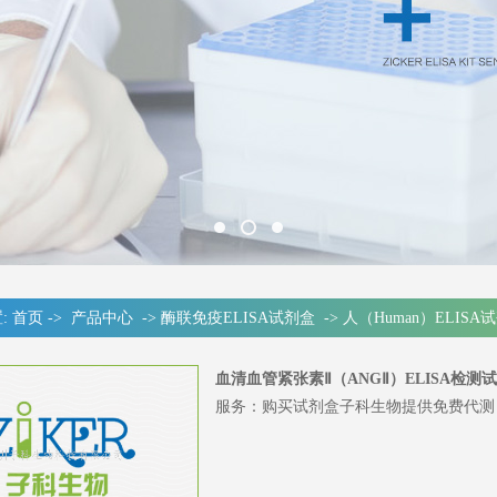
:
首页
->
产品中心
->
酶联免疫ELISA试剂盒
->
人（Human）ELISA
血清血管紧张素Ⅱ（ANGⅡ）ELISA检测
服务：购买试剂盒子科生物提供免费代测