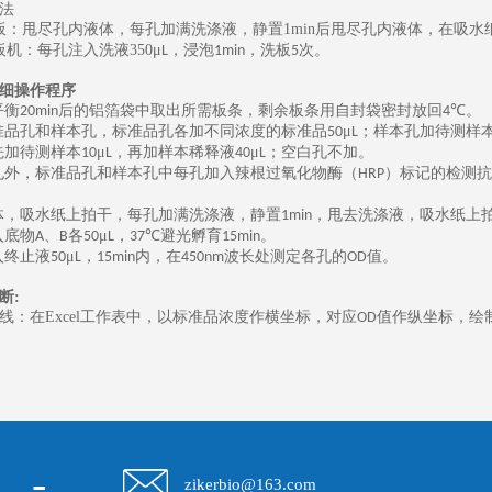
法
板：甩尽孔内液体，每孔加满洗涤液，静置
1min
后甩尽孔内液体，在吸水
板机：每孔注入洗液
350
μ
，浸泡
，洗板
次。
L
1min
5
细操作程序
平衡
后的铝箔袋中取出所需板条，剩余板条用自封袋密封放回
℃。
20min
4
准品孔和样本孔，标准品孔各加不同浓度的标准品
μ
；样本孔加待测样
50
L
先加待测样本
μ
，再加样本稀释液
μ
；空白孔不加。
10
L
40
L
孔外，标准品孔和样本孔中每孔加入辣根过氧化物酶（
）标记的检测抗
HRP
体，吸水纸上拍干，每孔加满洗涤液，静置
，甩去洗涤液，吸水纸上
1min
入底物
、
各
μ
，
℃避光孵育
。
A
B
50
L
37
15min
入终止液
μ
，
内，在
波长处测定各孔的
值。
50
L
15min
450nm
OD
断
:
线：在
Excel
工作表中，以标准品浓度作横坐标，对应
值作纵坐标，绘
OD
-
zikerbio@163.com