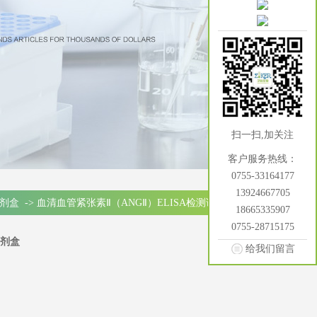
扫一扫,加关注
客户服务热线：
0755-33164177
13924667705
试剂盒
->
血清血管紧张素Ⅱ（ANGⅡ）ELISA检测试剂盒
18665335907
0755-28715175
试剂盒
给我们留言