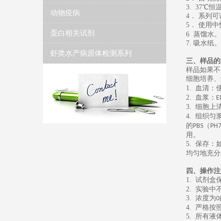
3. 37
℃恒
动物疫病
4
． 系列
5
．
使用中
蛋白相关试剂
6
蒸馏水
。
7.
吸水纸
。
虾类水产病原体检测系列
三、样品的
样品如果不
细胞培养、
1.
血清：
2.
血浆：
E
3.
细胞上
4.
组织匀
的
（
PBS
PH7
用。
5.
保存：
均匀地充分
四、操作注
1.
试剂盒
2.
实验中
3.
浓度为
0
4.
严格按
5.
所有液