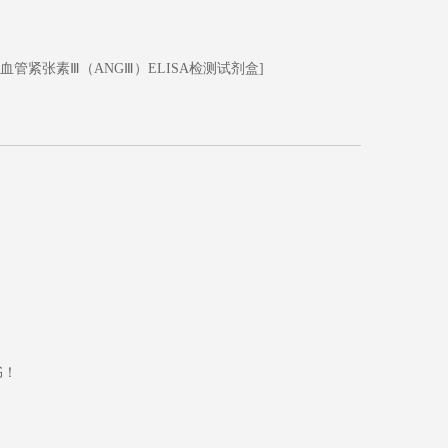
清血管紧张素Ⅲ（ANGⅢ）ELISA检测试剂盒]
书
！