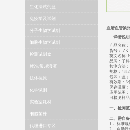
生化法试剂盒
免疫学及试剂
血清血管紧张
分子生物学试剂
详情说明
细胞生物学试剂
产品名称
货号： ZK-
检测试剂盒
英文名称: Huma
品牌：子科
标准/常规溶液
检测方法：
规格：48T/
包装：盒；
抗体抗原
有效期：6
保存温度： 2
化学试剂
应用范围：
可检测样品
实验室耗材
一、
检测范
细胞菌株
二、需自备
1
． 标准
代理进口专区
2
． 自动洗