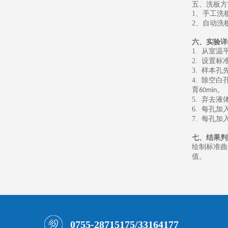
五、洗板方
1
、
手工洗
2
、
自动洗
六、
实验详
1.
从室温
2.
设置标
3.
样本孔
4.
除空白
育
。
60min
5.
弃去液
6.
每孔加
7.
每孔加
七、
结果判
绘制标准曲
值。
0755-28715175/33164177