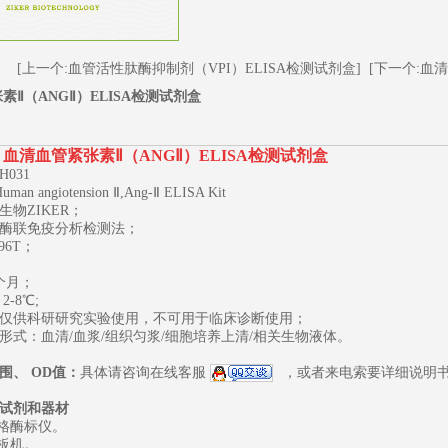
[上一个:血管活性肽酶抑制剂（VPI）ELISA检测试剂盒]
[下一个:血
素Ⅱ（ANGⅡ）ELISA检测试剂盒
血清血管紧张素Ⅱ（ANGⅡ）ELISA检测试剂盒
：
H031
n angiotension Ⅱ,Ang-Ⅱ ELISA Kit
生物ZIKER；
酶联免疫分析检测法；
96T；
1
2
3
个月；
-8℃;
仅供科研研究实验使用，不可用于临床诊断使用；
形式：血清/血浆/组织匀浆/细胞培养上清/相关生物液体。
围、
OD
值：
具体请咨询在线客服
，或者来电索要详细说明
试剂和器材
规格酶标仪。
板机。