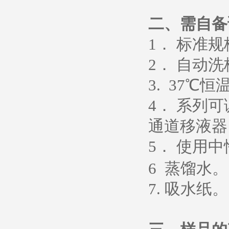
二、需自备
1
． 标准
2
． 自动洗
3. 37
℃恒
4
． 系列
通道移液器
5
．
使用中
6
蒸馏水
。
7.
吸水纸
。