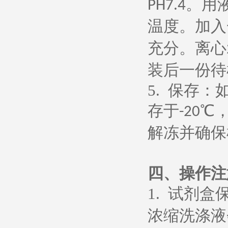
。用
PH7.4
温度。加入
充分。离心
装后一份待
5.
保存：
存于
℃
-20
解冻并确保
四、操作注
1.
试剂盒
浓缩洗涤液