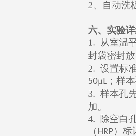
2
、
自动洗
六、
实验详
1.
从室温
封袋密封放
2.
设置标
μ
；样本
50
L
3.
样本孔
加。
4.
除空白
（
）标
HRP