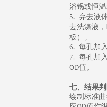
浴锅或恒温
5.
弃去液
去洗涤液，
板）。
6.
每孔加
7.
每孔加
值。
OD
七、
结果判
绘制标准曲
应
值作
OD