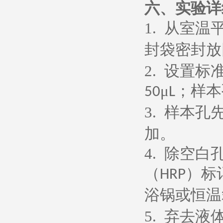
六、
实验详
1.
从室温
封袋密封放
2.
设置标
μ
；样本
50
L
3.
样本孔
加。
4.
除空白
（
）标
HRP
浴锅或恒温
5.
弃去液