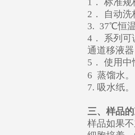
1
． 标准
2
． 自动洗
3. 37
℃恒
4
． 系列
通道移液器
5
．
使用中
6
蒸馏水
。
7.
吸水纸
。
三、样品的
样品如果不