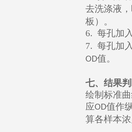
去洗涤液，
板）。
6.
每孔加
7.
每孔加
值。
OD
七、
结果判
绘制标准曲
应
值作
OD
算各样本浓