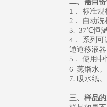
二、需自备
1
． 标准
2
． 自动洗
3. 37
℃恒
4
． 系列
通道移液器
5
．
使用中
6
蒸馏水
。
7.
吸水纸
。
三、样品的