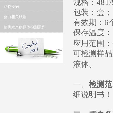
规格：
48T/
动物疫病
包装：盒；
蛋白相关试剂
有效期：
6
虾类水产病原体检测系列
保存温度
：
应用范围：
可检测样品
液体。
一、
检测范
细说明书
！