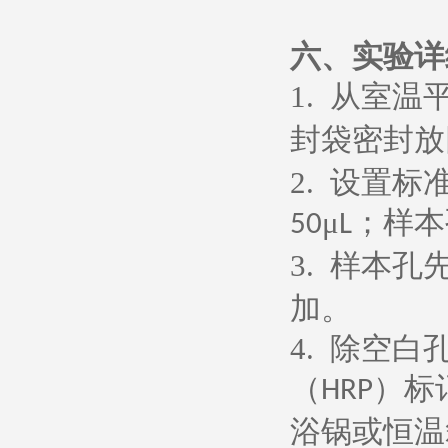
六、
实验详
1.
从室温
封袋密封放
2.
设置标
μ
；样本
50
L
3.
样本孔
加。
4.
除空白
（
）标
HRP
浴锅或恒温