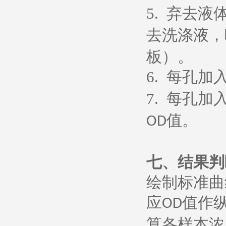
5.
弃去液
去洗涤液，
板）。
6.
每孔加
7.
每孔加
值。
OD
七、
结果判
绘制标准曲
应
值作
OD
算各样本浓