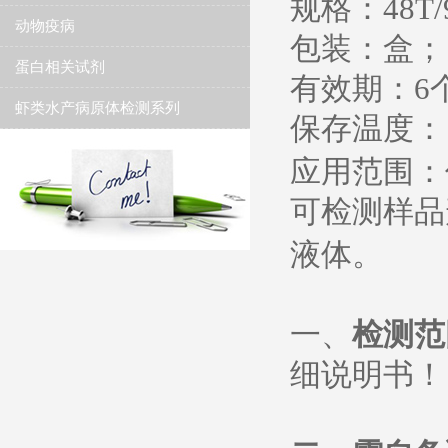
规格：
48T/
动物疫病
包装：盒；
蛋白相关试剂
有效期：
6
虾类水产病原体检测系列
保存温度
：
应用范围：
可检测样品
液体。
一、
检测范
细说明书
！