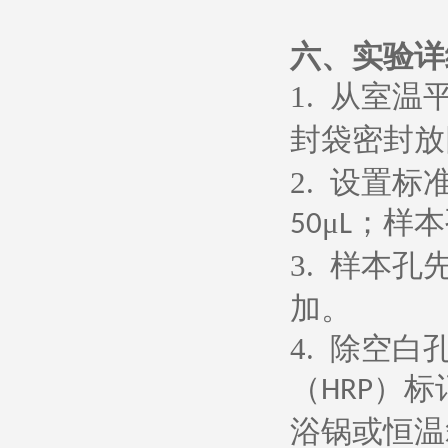
六、
实验详
1.
从室温
封袋密封放
2.
设置标
μ
；样本
50
L
3.
样本孔
加。
4.
除空白
（
）标
HRP
浴锅或恒温