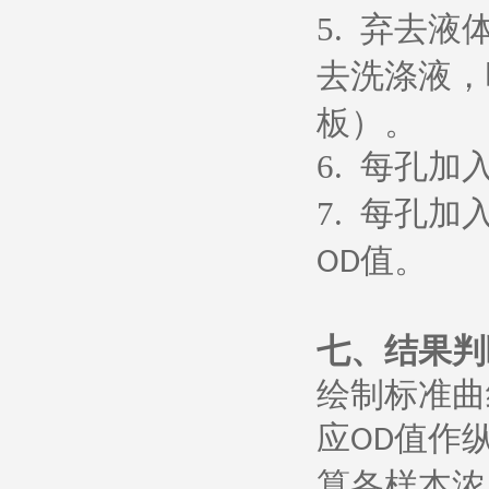
5.
弃去液
去洗涤液，
板）。
6.
每孔加
7.
每孔加
值。
OD
七、
结果判
绘制标准曲
应
值作
OD
算各样本浓