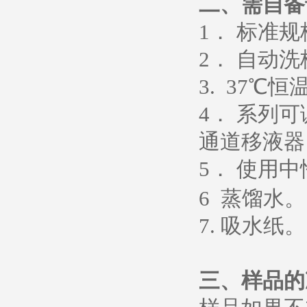
二、需自备
1
． 标准
2
． 自动洗
3. 37
℃恒
4
． 系列
通道移液器
5
．
使用中
6
蒸馏水
。
7.
吸水纸
。
三、样品的