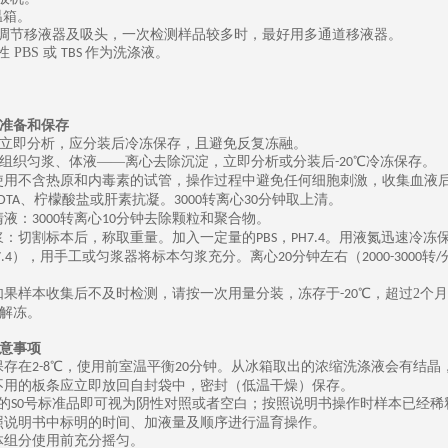
温箱。
可调节移液器及吸头，一次检测样品较多时，最好用多通道移液器。
性
PBS
或
作为洗涤液。
TBS
准备和保存
立即分析，应分装后冷冻保存，且避免反复冻融。
组织匀浆、体液
——离心去除沉淀，立即分析或分装后
℃冷冻保存。
-20
使用不含热原和内毒素的试管，操作过程中避免任何细胞刺激，收集血液
、柠檬酸盐或肝素抗凝。
转离心
分钟取上清。
DTA
3000
30
清液：
转离心
分钟去除颗粒和聚合物。
3000
10
浆：切割标本后，称取重量。加入一定量的
，
。用液氮迅速冷冻
PBS
PH7.4
），用手工或匀浆器将标本匀浆充分。离心
分钟左右（
转
.4
20
2000-3000
/
如果样本收集后不及时检测，请按一次用量分装，冻存于
℃，
超过
2
个月
-20
解冻。
意事项
保存在
℃，使用前室温平衡
分钟。从冰箱取出的浓缩洗涤液会有结晶
2-8
20
不用的板条应立即放回自封袋中，密封（低温干燥）保存。
的
号标准品即可视为阴性对照或者空白；按照说明书操作时样本已经稀
S0
照说明书中标明的时间、加液量及顺序进行温育操作。
体组分使用前充分摇匀。