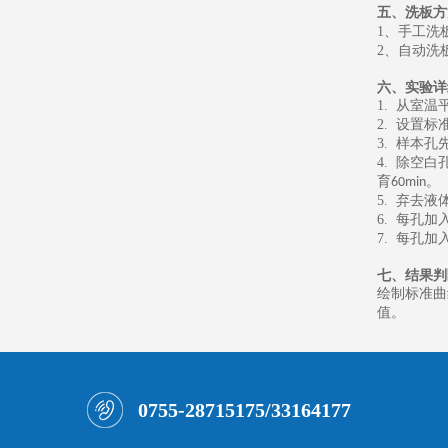
五、
洗板方
1
、
手工洗
2
、
自动洗
六、
实验详
1.
从室温
2.
设置标
3.
样本孔
4.
除空白
育
。
60min
5.
弃去液
6.
每孔加
7.
每孔加
七、
结果判
绘制标准曲
值。
0755-28715175/33164177