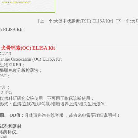
[上一个:犬促甲状腺素(TSH) ELISA Kit]
[下一个:犬簇集
ELISA Kit
犬骨钙素(OC) ELISA Kit
C7213
Canine Osteocalcin (OC) ELISA Kit
生物
ZIKER；
酶联免疫分析检测法；
96T
；
1
2
3
个月；
2-8
℃
;
仅供科研研究实验使用，不可用于临床诊断使用；
形式：血清
/
血浆
组织匀浆
细胞培养上清
相关生物液体。
/
/
/
围、
OD
值：
具体请咨询在线客服
，或者来电索要详细说明书
！
试剂和器材
规格酶标仪。
板机。