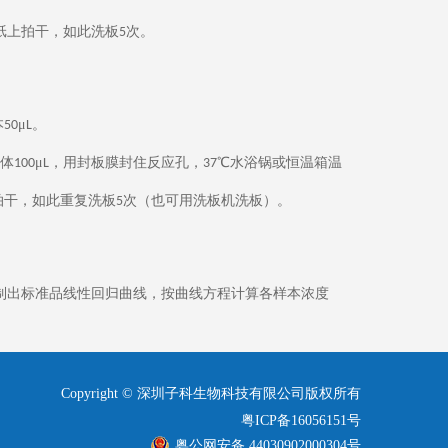
纸上拍干，如此洗板
次。
5
本
μ
。
50
L
体
μ
，用封板膜封住反应孔，
℃水浴锅或恒温箱温
100
L
37
拍干，如此重复洗板
次（也可用洗板机洗板）。
5
制出标准品线性回归曲线，按曲线方程计算各样本浓度
Copyright © 深圳子科生物科技有限公司版权所有
粤ICP备16056151号
粤公网安备 44030902000304号