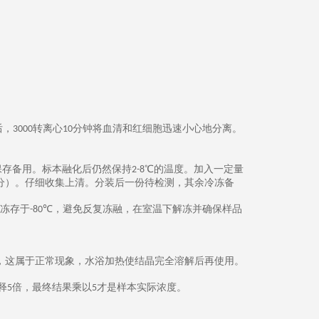
后，
转离心
分钟将血清和红细胞迅速小心地分离。
3000
10
保存备用。标本融化后仍然保持
℃的温度。加入一定量
2-8
分）。仔细收集上清。分装后一份待检测，其余冷冻备
冻存于
℃，
避免反复冻融，在室温下解冻并确保样品
-80
，这属于正常现象，水浴加热使结晶完全溶解后再使用。
释
倍，最终结果乘以
才是样本实际浓度。
5
5