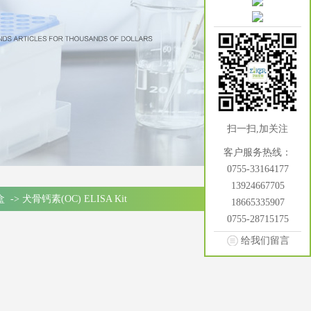
扫一扫,加关注
客户服务热线：
0755-33164177
13924667705
盒
->
犬骨钙素(OC) ELISA Kit
18665335907
0755-28715175
给我们留言