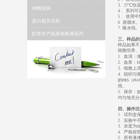
3. 37
℃恒
动物疫病
4
． 系列
5
．
使用中
蛋白相关试剂
6
蒸馏水
。
7.
吸水纸
。
虾类水产病原体检测系列
三、样品的
样品如果不
细胞培养、
1.
血清：
2.
血浆：
E
3.
细胞上
4.
组织匀
的
（
PBS
PH7
用。
5.
保存：
均匀地充分
四、操作注
1.
试剂盒
2.
实验中
3.
浓度为
0
4.
严格按
5.
所有液