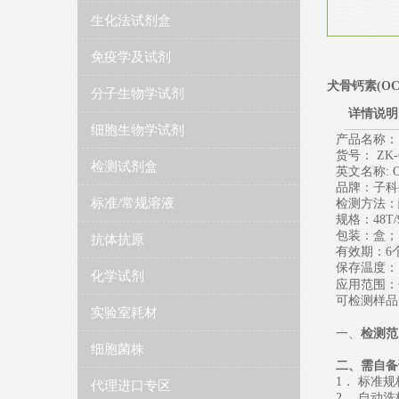
生化法试剂盒
免疫学及试剂
犬骨钙素(OC) 
分子生物学试剂
详情说明
细胞生物学试剂
产品名称：
货号： ZK-
检测试剂盒
英文名称
: 
品牌：子科
标准/常规溶液
检测方法：
规格：
48T/
包装：盒；
抗体抗原
有效期：
6
保存温度
：
化学试剂
应用范围：
可检测样品
实验室耗材
一、
检测范
细胞菌株
二、需自备
1
． 标准
代理进口专区
2
． 自动洗