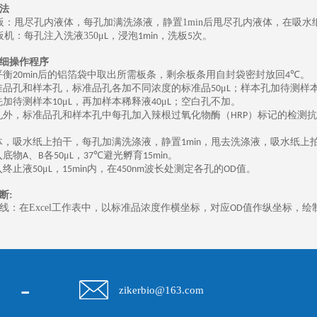
法
板：甩尽孔内液体，每孔加满洗涤液，静置
1min
后甩尽孔内液体，在吸水
板机：每孔注入洗液
350
μ
，浸泡
，洗板
次。
L
1min
5
细操作程序
平衡
后的铝箔袋中取出所需板条，剩余板条用自封袋密封放回
℃。
20min
4
准品孔和样本孔，标准品孔各加不同浓度的标准品
μ
；样本孔加待测样
50
L
先加待测样本
μ
，再加样本稀释液
μ
；空白孔不加。
10
L
40
L
孔外，标准品孔和样本孔中每孔加入辣根过氧化物酶（
）标记的检测抗
HRP
体，吸水纸上拍干，每孔加满洗涤液，静置
，甩去洗涤液，吸水纸上
1min
入底物
、
各
μ
，
℃避光孵育
。
A
B
50
L
37
15min
入终止液
μ
，
内，在
波长处测定各孔的
值。
50
L
15min
450nm
OD
断
:
线：在
Excel
工作表中，以标准品浓度作横坐标，对应
值作纵坐标，绘
OD
-
zikerbio@163.com