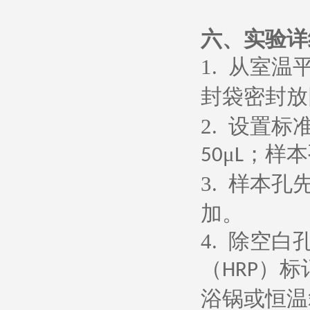
六、
实验详
1.
从室温
封袋密封放
2.
设置标
μ
；样本
50
L
3.
样本孔
加。
4.
除空白
（
）标
HRP
浴锅或恒温