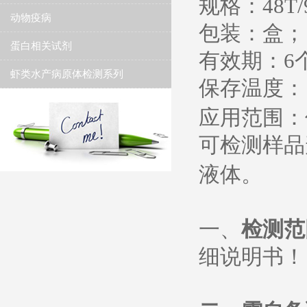
规格：
48T/
动物疫病
包装：盒；
蛋白相关试剂
有效期：
6
虾类水产病原体检测系列
保存温度
：
应用范围：
可检测样品
液体。
一、
检测范
细说明书
！