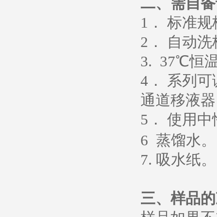
二、需自备
1
． 标准
2
． 自动洗
3. 37
℃恒
4
． 系列
通道移液器
5
．
使用中
6
蒸馏水
。
7.
吸水纸
。
三、样品的