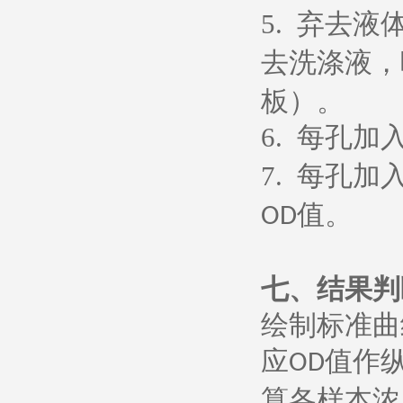
5.
弃去液
去洗涤液，
板）。
6.
每孔加
7.
每孔加
值。
OD
七、
结果判
绘制标准曲
应
值作
OD
算各样本浓