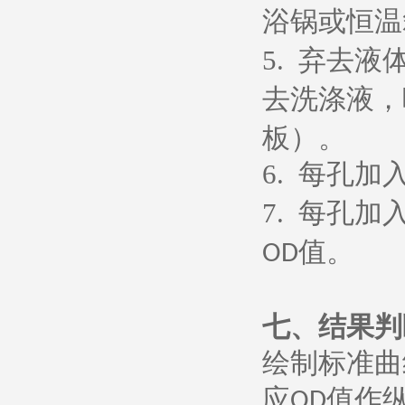
浴锅或恒温
5.
弃去液
去洗涤液，
板）。
6.
每孔加
7.
每孔加
值。
OD
七、
结果判
绘制标准曲
应
值作
OD