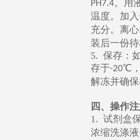
。用
PH7.4
温度。加入
充分。离心
装后一份待
5.
保存：
存于
℃
-20
解冻并确保
四、操作注
1.
试剂盒
浓缩洗涤液