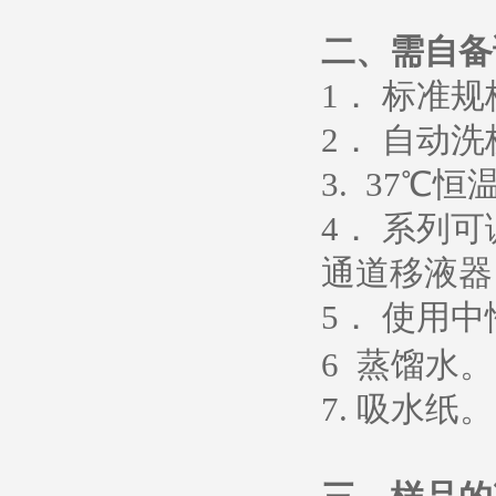
二、需自备
1
． 标准
2
． 自动洗
3. 37
℃恒
4
． 系列
通道移液器
5
．
使用中
6
蒸馏水
。
7.
吸水纸
。