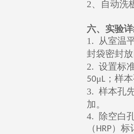
2
、
自动洗
六、
实验详
1.
从室温
封袋密封放
2.
设置标
μ
；样本
50
L
3.
样本孔
加。
4.
除空白
（
）标
HRP