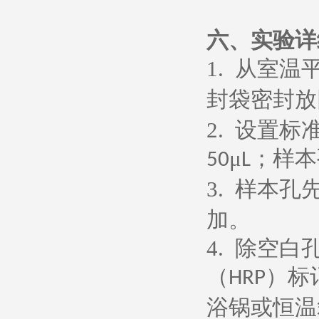
六、
实验详
1.
从室温
封袋密封放
2.
设置标
μ
；样本
50
L
3.
样本孔
加。
4.
除空白
（
）标
HRP
浴锅或恒温