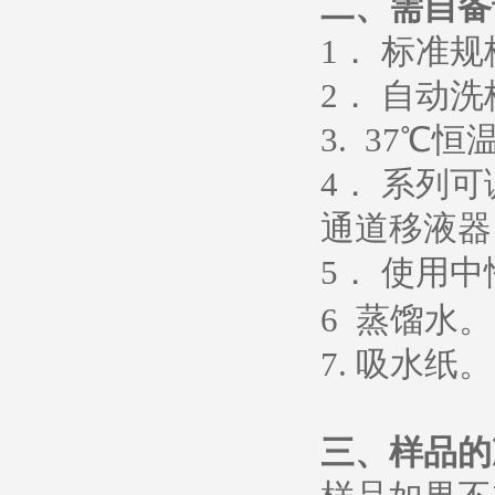
二、需自备
1
． 标准
2
． 自动洗
3. 37
℃恒
4
． 系列
通道移液器
5
．
使用中
6
蒸馏水
。
7.
吸水纸
。
三、样品的