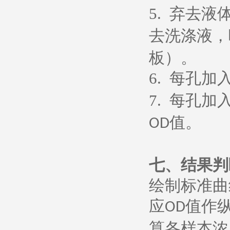
5.
弃去液
去洗涤液，
板）。
6.
每孔加
7.
每孔加
值。
OD
七、
结果判
绘制标准曲
应
值作
OD
算各样本浓