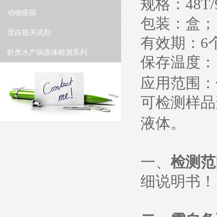
规格：
48T/
动物疫病
包装：盒；
蛋白相关试剂
有效期：
6
虾类水产病原体检测系列
保存温度
：
应用范围：
可检测样品
液体。
一、
检测范
细说明书
！