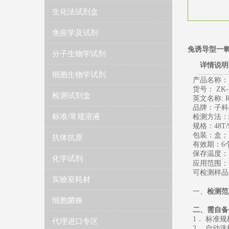
生化法试剂盒
免疫学及试剂
兔诱导型一氧
分子生物学试剂
详情说明
细胞生物学试剂
产品名称：
货号： ZK-
检测试剂盒
英文名称
: 
品牌：子科
标准/常规溶液
检测方法：
规格：
48T/
包装：盒；
抗体抗原
有效期：
6
保存温度
：
化学试剂
应用范围：
可检测样品
实验室耗材
一、
检测范
细胞菌株
二、需自备
1
． 标准
代理进口专区
2
． 自动洗