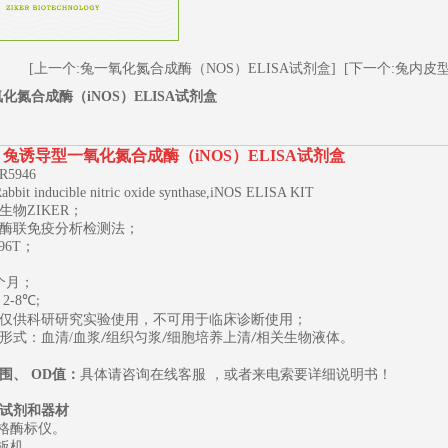
[上一个:兔一氧化氮合成酶（NOS）ELISA试剂盒]
[下一个:兔内皮型
化氮合成酶（iNOS）ELISA试剂盒
兔诱导型一氧化氮合成酶（iNOS）ELISA试剂盒
R5946
Rabbit inducible nitric oxide synthase,iNOS ELISA KIT
生物
ZIKER；
酶联免疫分析检测法；
96T
；
1
2
3
个月；
2-8
℃
;
仅供科研研究实验使用，不可用于临床诊断使用；
形式：血清
/
血浆
组织匀浆
细胞培养上清
相关生物液体。
/
/
/
围、
OD
值：
具体请咨询在线客服
，或者来电索要详细说明书
！
试剂和器材
规格酶标仪。
板机。