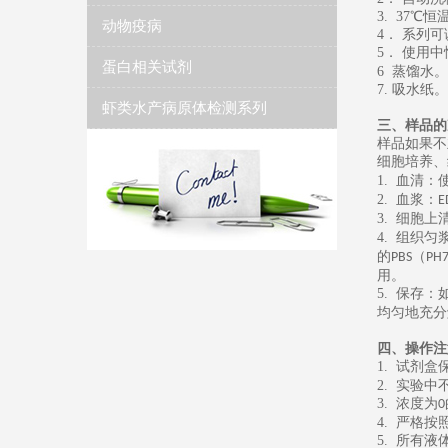
3. 37
℃恒
动物疫病
4
． 系列
5
．
使用中
蛋白相关试剂
6
蒸馏水
。
7.
吸水纸
。
虾类水产病原体检测系列
三、样品的
样品如果不
细胞培养、
1.
血清：
2.
血浆：
E
3.
细胞上
4.
组织匀
的
（
PBS
PH7
用。
5.
保存：
均匀地充分
四、操作注
1.
试剂盒
2.
实验中
3.
浓度为
0
4.
严格按
5.
所有液