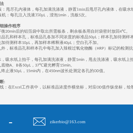
法
板：甩尽孔内液体，每孔加满洗涤液，静置
1min
后甩尽孔内液体，在吸水
板机：每孔注入洗液
350
μ
，浸泡
，洗板
次。
L
1min
5
细操作程序
平衡
后的铝箔袋中取出所需板条，剩余板条用自封袋密封放回
℃。
20min
4
准品孔和样本孔，标准品孔各加不同浓度的标准品
μ
；样本孔加待测样
50
L
先加待测样本
μ
，再加样本稀释液
μ
；空白孔不加。
10
L
40
L
孔外，标准品孔和样本孔中每孔加入辣根过氧化物酶（
）标记的检测抗
HRP
体，吸水纸上拍干，每孔加满洗涤液，静置
，甩去洗涤液，吸水纸上
1min
入底物
、
各
μ
，
℃避光孵育
。
A
B
50
L
37
15min
入终止液
μ
，
内，在
波长处测定各孔的
值。
50
L
15min
450nm
OD
断
:
线：在
Excel
工作表中，以标准品浓度作横坐标，对应
值作纵坐标，绘
OD
-
zikerbio@163.com