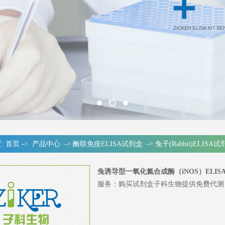
:
首页
->
产品中心
->
酶联免疫ELISA试剂盒
->
兔子(Rabbit)ELISA
兔诱导型一氧化氮合成酶（iNOS）ELIS
服务：购买试剂盒子科生物提供免费代测