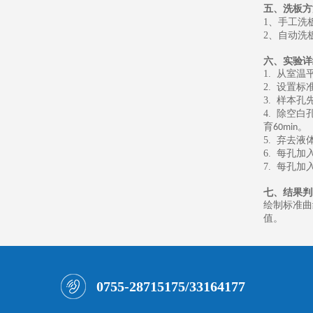
五、
洗板方
1
、
手工洗
2
、
自动洗
六、
实验详
1.
从室温
2.
设置标
3.
样本孔
4.
除空白
育
。
60min
5.
弃去液
6.
每孔加
7.
每孔加
七、
结果判
绘制标准曲
值。
0755-28715175/33164177