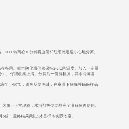
后，
转离心
分钟将血清和红细胞迅速小心地分离。
3000
10
保存备用。标本融化后仍然保持
℃的温度。加入一定量
2-8
分）。仔细收集上清。分装后一份待检测，其余冷冻备
冻存于
℃，
避免反复冻融，在室温下解冻并确保样品
-80
，这属于正常现象，水浴加热使结晶完全溶解后再使用。
释
倍，最终结果乘以
才是样本实际浓度。
5
5