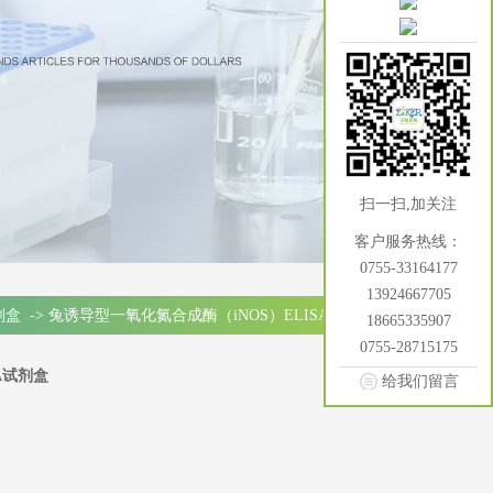
扫一扫,加关注
客户服务热线：
0755-33164177
13924667705
试剂盒
->
兔诱导型一氧化氮合成酶（iNOS）ELISA试剂盒
18665335907
0755-28715175
A试剂盒
给我们留言