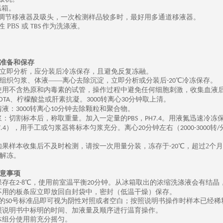
温箱。
可调节移液器及吸头，一次检测样品较多时，最好用多通道移液器。
性
PBS
或
作为洗涤液。
TBS
准备和保存
立即分析，应分装后冷冻保存，且避免反复冻融。
组织匀浆、体液
——离心去除沉淀，立即分析或分装后
℃冷冻保存。
-20
使用不含热原和内毒素的试管，操作过程中避免任何细胞刺激，收集血液
、柠檬酸盐或肝素抗凝。
转离心
分钟取上清。
DTA
3000
30
清液：
转离心
分钟去除颗粒和聚合物。
3000
10
浆：切割标本后，称取重量。加入一定量的
，
。用液氮迅速冷冻
PBS
PH7.4
），用手工或匀浆器将标本匀浆充分。离心
分钟左右（
转
.4
20
2000-3000
/
如果样本收集后不及时检测，请按一次用量分装，冻存于
℃，
超过
2
个月
-20
解冻。
意事项
保存在
℃，使用前室温平衡
分钟。从冰箱取出的浓缩洗涤液会有结晶
2-8
20
不用的板条应立即放回自封袋中，密封（低温干燥）保存。
的
号标准品即可视为阴性对照或者空白；按照说明书操作时样本已经稀
S0
照说明书中标明的时间、加液量及顺序进行温育操作。
体组分使用前充分摇匀。