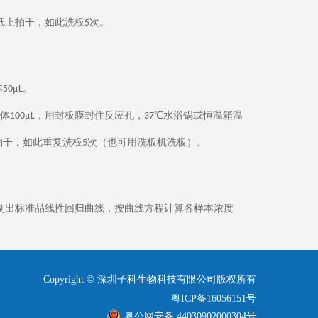
纸上拍干，如此洗板
次。
5
本
μ
。
50
L
体
μ
，用封板膜封住反应孔，
℃水浴锅或恒温箱温
100
L
37
拍干，如此重复洗板
次（也可用洗板机洗板）。
5
制出标准品线性回归曲线，按曲线方程计算各样本浓度
Copyright © 深圳子科生物科技有限公司版权所有
粤ICP备16056151号
粤公网安备 44030902000304号