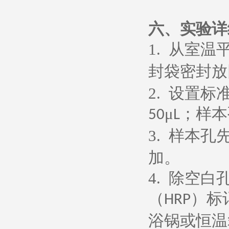
六、
实验详
1.
从室温
封袋密封放
2.
设置标
μ
；样本
50
L
3.
样本孔
加。
4.
除空白
（
）标
HRP
浴锅或恒温