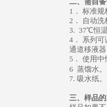
二、需自备
1
． 标准
2
． 自动洗
3. 37
℃恒
4
． 系列
通道移液器
5
．
使用中
6
蒸馏水
。
7.
吸水纸
。
三、样品的