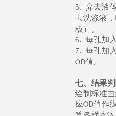
5.
弃去液
去洗涤液，
板）。
6.
每孔加
7.
每孔加
值。
OD
七、
结果判
绘制标准曲
应
值作
OD
算各样本浓