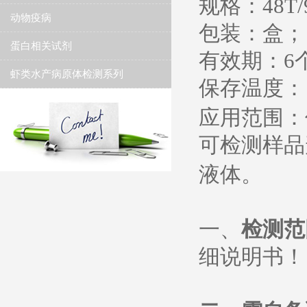
规格：
48T/
动物疫病
包装：盒；
蛋白相关试剂
有效期：
6
虾类水产病原体检测系列
保存温度
：
应用范围：
可检测样品
液体。
一、
检测范
细说明书
！