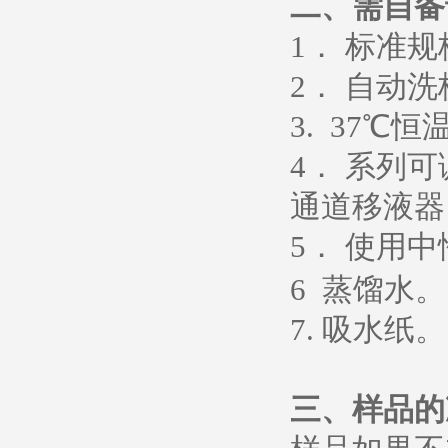
二、需自备
1
． 标准
2
． 自动洗
3. 37
℃恒
4
． 系列
通道移液器
5
．
使用中
6
蒸馏水
。
7.
吸水纸
。
三、样品的