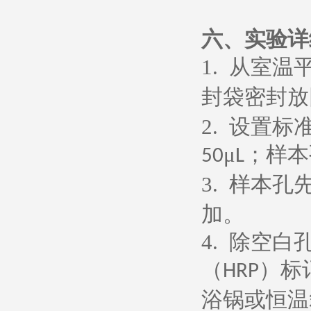
六、
实验详
1.
从室温
封袋密封放
2.
设置标
μ
；样本
50
L
3.
样本孔
加。
4.
除空白
（
）标
HRP
浴锅或恒温