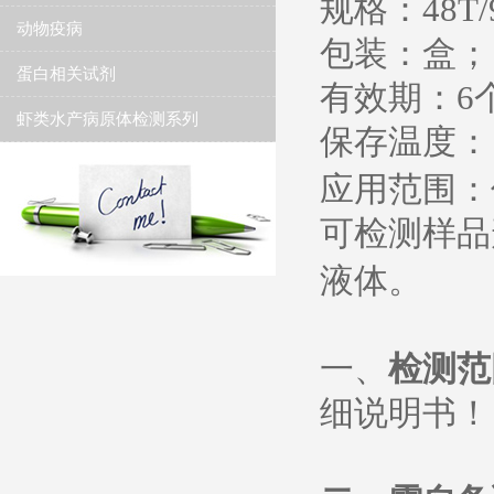
规格：
48T/
动物疫病
包装：盒；
蛋白相关试剂
有效期：
6
虾类水产病原体检测系列
保存温度
：
应用范围：
可检测样品
液体。
一、
检测范
细说明书
！