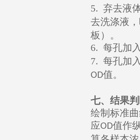
5.
弃去液
去洗涤液，
板）。
6.
每孔加
7.
每孔加
值。
OD
七、
结果判
绘制标准曲
应
值作
OD
算各样本浓