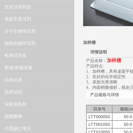
生化法试剂盒
免疫学及试剂
分子生物学试剂
加样槽
细胞生物学试剂
详情说明
检测试剂盒
加样槽
产品名称：
产品特点:
标准/常规溶液
1、加样槽，具有桌面平
2、良好的化学稳定性
抗体抗原
3、表面光滑清晰
4、内面稍微倾斜，残余
化学试剂
产品规格与详情
实验室耗材
目录号
规格(m
细胞菌株
LTT000050
50.0
LTT001050
50.0
代理进口专区
LTT010050
50.0