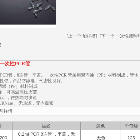
[上一个:加样槽]
[下一个:一次性接种
管
一次性PCR管
毫升 PCR管，8连管，平盖。一次性PCR 管采用聚丙烯（PP）材料制成
1
2
3
性强，产品防静电，气密性良好。
丙烯（PP）材料制成
毒，可高温高压灭菌
设计，传热均匀快速
e/RNase 、无热源，无内毒素
与详情
号
描述
颜色
个每袋
0.2ml PCR 8连管 ，平盖，无
200
无色
125