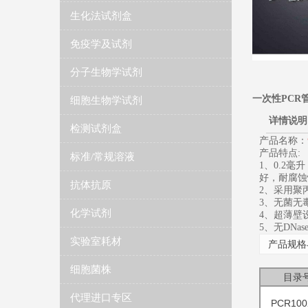
生化法试剂盒
免疫学及试剂
分子生物学试剂
一次性PCR
细胞生物学试剂
详情说明
检测试剂盒
产品名称：
产品特点:
标准/常规溶液
1、0.2
好，耐腐蚀
抗体抗原
2、采用聚
3、无菌无
化学试剂
4、超薄壁
5、无DNas
实验室耗材
产品规格
细胞菌株
目录
代理进口专区
PCR100