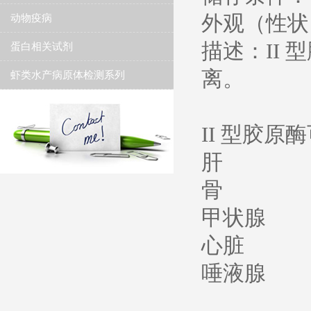
外观（性状
动物疫病
描述：II
蛋白相关试剂
离。
虾类水产病原体检测系列
II 型胶
肝
骨
甲状腺
心脏
唾液腺