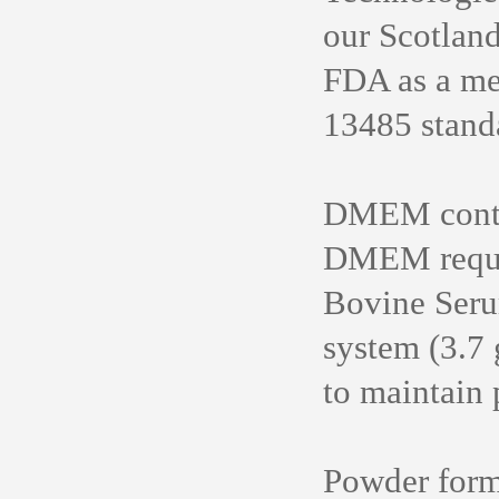
our Scotland
FDA as a med
13485 stand
DMEM contain
DMEM requi
Bovine Seru
system (3.7
to maintain 
Powder form