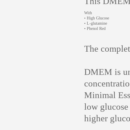
This DMEM i
With
• High Glucose
• L-glutamine
• Phenol Red
The complete
DMEM is uni
concentratio
Minimal Ess
low glucose 
higher gluco