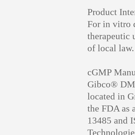
Product Int
For in vitr
therapeutic 
of local law.
cGMP Manuf
Gibco® DMEM
located in G
the FDA as a
13485 and IS
Technologie