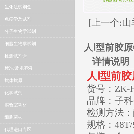
生化法试剂盒
免疫学及试剂
[上一个:山
分子生物学试剂
细胞生物学试剂
人Ⅰ型前胶原氨
检测试剂盒
详情说明
标准/常规溶液
人Ⅰ型前胶
抗体抗原
​货号：ZK-H
化学试剂
品牌：子科生
实验室耗材
检测方法：
细胞菌株
规格：48T/
代理进口专区