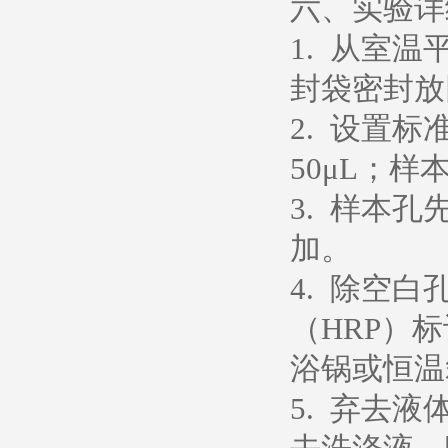
六、实验详
1. 从室
封袋密封放
2. 设置
50μL；样
3. 样本孔
加。
4. 除空
（HRP）
浴锅或恒温箱
5. 弃去