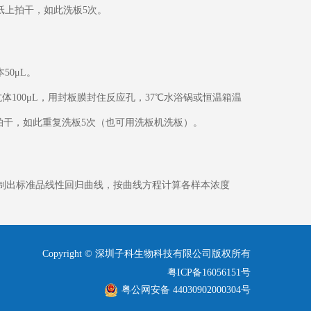
纸上拍干，如此洗板5次。
50μL。
体100μL，用封板膜封住反应孔，37℃水浴锅或恒温箱温
上拍干，如此重复洗板5次（也可用洗板机洗板）。
绘制出标准品线性回归曲线，按曲线方程计算各样本浓度
Copyright © 深圳子科生物科技有限公司版权所有
粤ICP备16056151号
粤公网安备 44030902000304号