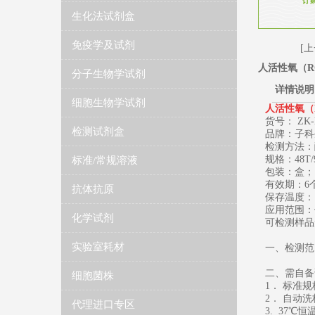
生化法试剂盒
免疫学及试剂
[上
人活性氧（RO
分子生物学试剂
详情说明
细胞生物学试剂
人活性氧（R
​货号： ZK-
检测试剂盒
品牌：子科
检测方法：
规格：48T/
标准/常规溶液
包装：盒；
有效期：6
抗体抗原
保存温度： 2
应用范围：
化学试剂
可检测样品
实验室耗材
一、检测范
二、需自备
细胞菌株
1． 标准
2． 自动
代理进口专区
3. 37℃