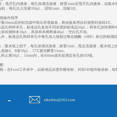
板：甩尽孔内液体，每孔加满洗涤液，静置1min后甩尽孔内液体，在吸水
机：每孔注入洗液350μL，浸泡1min，洗板5次。
细操作程序
温平衡20min后的铝箔袋中取出所需板条，剩余板条用自封袋密封放回4℃。
标准品孔和样本孔，标准品孔各加不同浓度的标准品50μL；样本孔加待测样本
孔先加待测样本10μL，再加样本稀释液40μL；空白孔不加。
白孔外，标准品孔和样本孔中每孔加入辣根过氧化物酶（HRP）标记的检测抗
液体，吸水纸上拍干，每孔加满洗涤液，静置1min，甩去洗涤液，吸水纸
入底物A、B各50μL，37℃避光孵育15min。
入终止液50μL，15min内，在450nm波长处测定各孔的OD值。
断:
线：在Excel工作表中，以标准品浓度作横坐标，对应OD值作纵坐标，
-
zikerbio@163.com