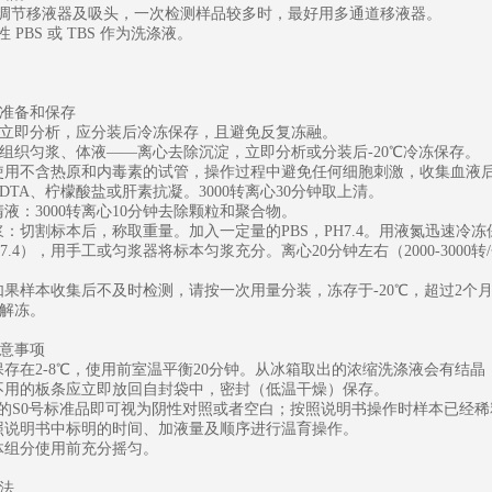
可调节移液器及吸头，一次检测样品较多时，最好用多通道移液器。
性 PBS 或 TBS 作为洗涤液。
准备和保存
立即分析，应分装后冷冻保存，且避免反复冻融。
组织匀浆、体液——离心去除沉淀，立即分析或分装后-20℃冷冻保存。
：使用不含热原和内毒素的试管，操作过程中避免任何细胞刺激，收集血液后
EDTA、柠檬酸盐或肝素抗凝。3000转离心30分钟取上清。
清液：3000转离心10分钟去除颗粒和聚合物。
匀浆：切割标本后，称取重量。加入一定量的PBS，PH7.4。用液氮迅速冷
PH7.4），用手工或匀浆器将标本匀浆充分。离心20分钟左右（2000-30
：如果样本收集后不及时检测，请按一次用量分装，冻存于-20℃，超过2个
解冻。
意事项
盒保存在2-8℃，使用前室温平衡20分钟。从冰箱取出的浓缩洗涤液会有
中不用的板条应立即放回自封袋中，密封（低温干燥）保存。
为0的S0号标准品即可视为阴性对照或者空白；按照说明书操作时样本已经
按照说明书中标明的时间、加液量及顺序进行温育操作。
液体组分使用前充分摇匀。
法