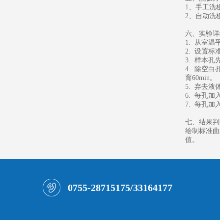
1、手工洗
2、自动洗板
六、实验详
1. 从室
2. 设置
3. 样本
4. 除空
育60min。
5. 弃去
6. 每孔加
7. 每孔加
七、结果判
绘制标准曲
值。
0755-28715175/33164177