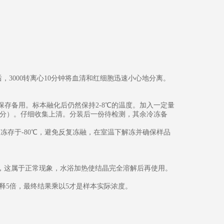
，3000转离心10分钟将血清和红细胞迅速小心地分离。
冻保存备用。标本融化后仍然保持2-8℃的温度。加入一定量
00转/分）。仔细收集上清。分装后一份待检测，其余冷冻备
月冻存于-80℃，避免反复冻融，在室温下解冻并确保样品
结晶，这属于正常现象，水浴加热使结晶完全溶解后再使用。
稀释5倍，最终结果乘以5才是样本实际浓度。