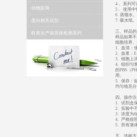
4． 系列
动物疫病
5． 使用中
6 蒸馏水。
蛋白相关试剂
7. 吸水纸。
三、样品的
虾类水产病原体检测系列
样品如果不
细胞培养、
1. 血清
2. 血浆：
3. 细胞上
4. 组织
的PBS（
用。
5. 保存
均匀地充分
四、操作注
1. 试剂
2. 实验
3. 浓度
4. 严格
5. 所有
五、洗板方