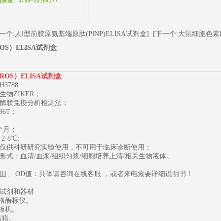
一个:人Ⅰ型前胶原氨基端原肽(PⅠNP)ELISA试剂盒]
[下一个:大鼠细胞色素P
S）ELISA试剂盒
OS）ELISA试剂盒
H3788
生物ZIKER；
酶联免疫分析检测法；
96T；
1
2
3
个月；
-8℃;
仅供科研研究实验使用，不可用于临床诊断使用；
形式：血清/血浆/组织匀浆/细胞培养上清/相关生物液体。
围、 OD值：具体请咨询在线客服 ，或者来电索要详细说明书！
试剂和器材
规格酶标仪。
洗板机。
恒温箱。