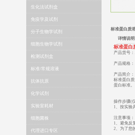
生化法试剂盒
免疫学及试剂
标准蛋白质溶液(
分子生物学试剂
详情说明
细胞生物学试剂
​标准蛋白质
产品货号：ZK
检测试剂盒
产品规格：1
标准/常规溶液
产品简介：
标准蛋白质溶
抗体抗原
蛋白标准。
化学试剂
操作步骤(
实验室耗材
1、按实验
注意事项：
细胞菌株
1、避免反
2、为了您
代理进口专区