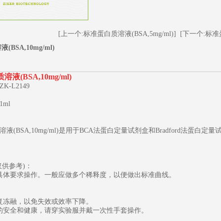
[上一个:标准蛋白质溶液(BSA,5mg/ml)]
[下一个:标准蛋
BSA,10mg/ml)
溶液(BSA,10mg/ml)
-L2149
ml
1
2
3
液(BSA,10mg/ml)是用于BCA法蛋白定量试剂盒和Bradford法
仅供参考)：
具体要求操作。一般应做多个稀释度，以便做出标准曲线。
复冻融，以免失效或效率下降。
的安全和健康，请穿实验服并戴一次性手套操作。