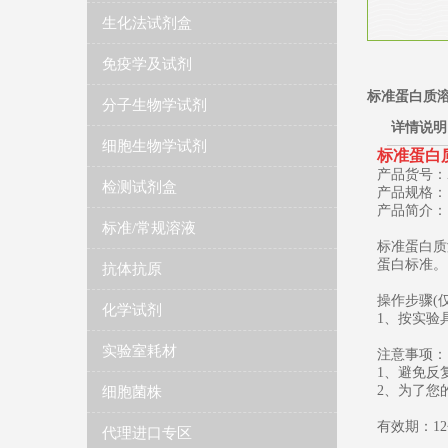
生化法试剂盒
免疫学及试剂
标准蛋白质溶液(
分子生物学试剂
详情说明
细胞生物学试剂
​标准蛋白质
产品货号：ZK
检测试剂盒
产品规格：1
产品简介：
标准/常规溶液
标准蛋白质溶
蛋白标准。
抗体抗原
操作步骤(
化学试剂
1、按实验
实验室耗材
注意事项：
1、避免反
2、为了您
细胞菌株
有效期：1
代理进口专区