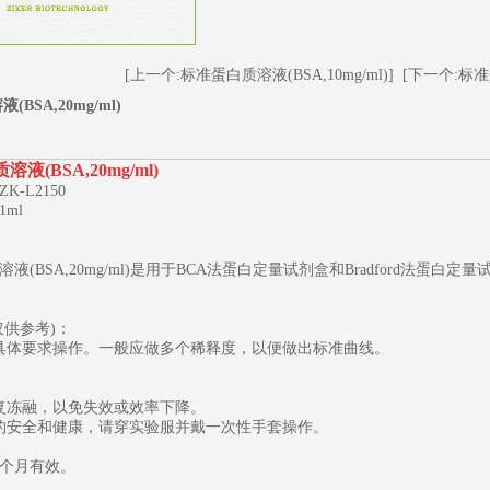
[上一个:标准蛋白质溶液(BSA,10mg/ml)]
[下一个:标准蛋
BSA,20mg/ml)
溶液(BSA,20mg/ml)
-L2150
ml
液(BSA,20mg/ml)是用于BCA法蛋白定量试剂盒和Bradford法
1
2
3
仅供参考)：
具体要求操作。一般应做多个稀释度，以便做出标准曲线。
复冻融，以免失效或效率下降。
的安全和健康，请穿实验服并戴一次性手套操作。
2个月有效。