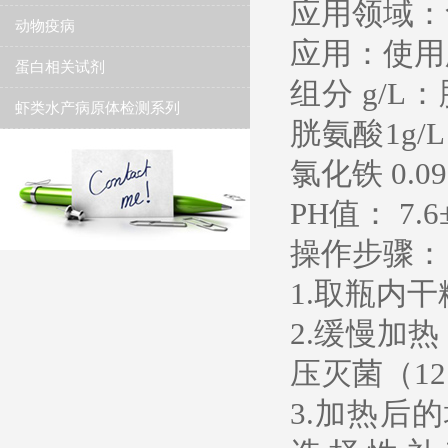
应用领域：
动物疫病
应用：使用
蛋白相关试剂
组分 g/L：
虾类水产病原体检测系列
胱氨酸1g/L
氯化铁 0.09
PH值： 7.6±
操作步骤：
1.取瓶内干
2.缓慢加
压灭菌（121
3.加热后的