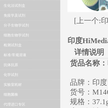
生化法试剂盒
免疫学及试剂
[上一个:印
分子生物学试剂
细胞生物学试剂
印度HiMed
检测试剂盒
详情说明
标准/常规溶液
货品名称：
抗体抗原
HiCro
化学试剂
品牌：印度 H
实验室耗材
货号：M14
细胞菌株
规格：37.1g
代理进口专区