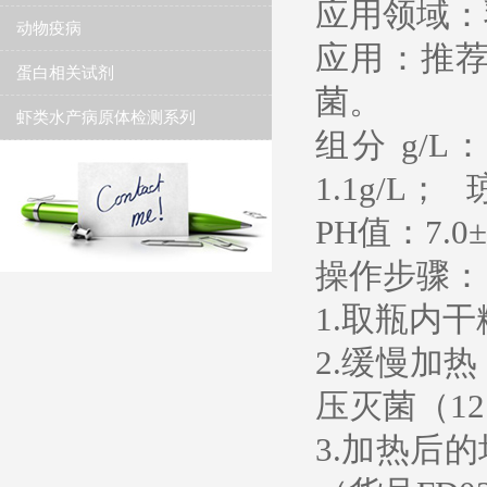
应用领域：
动物疫病
应用：推
蛋白相关试剂
菌。
虾类水产病原体检测系列
组分 g/L
1.1g/L； 
PH值：7.0±
操作步骤：
1.取瓶内干
2.缓慢加
压灭菌（121
3.加热后