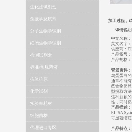
生化法试剂盒
免疫学及试剂
加工过程，
详情说明
分子生物学试剂
​中文名称：
细胞生物学试剂
英文名字：Proc
供应商：ELIS
产品货号：ES
检测试剂盒
产品规格：4
标准/常规溶液
背景资料：
鸡蛋蛋白的
抗体抗原
通常不能有
些食物仍然
化学试剂
型提取方法
这种新颖的
性，同时仍
实验室耗材
产品描述：
ELISA 
细胞菌株
可显著缩短
代理进口专区
产品特点：