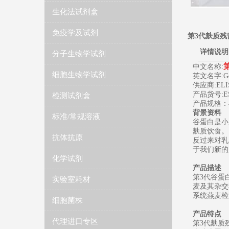
生化法试剂盒
免疫学及试剂
第3代麸质残
详情说明
分子生物学试剂
中文名称:
细胞生物学试剂
英文名字:Gener
供应商:ELIS
产品货号:ES
检测试剂盒
产品规格：4
背景资料
标准/常规溶液
谷蛋白是小
麸质饮食。
抗体抗原
反过来对乳
于我们新的
化学试剂
产品描述
第3代谷蛋
实验室耗材
麦及其杂交
系统燕麦检
细胞菌株
产品特点
代理进口专区
第3代麸质残留检