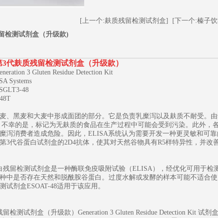
[上一个:麸质残留检测试剂盒]
[下一个:榛子
留检测试剂盒（升级款)
第3代麸质残留检测试剂盒（升级款）
ation 3 Gluten Residue Detection Kit
A Systems
GLT3-48
8T
麦、黑麦和大麦中形成面团的部分。它是负责乳糜泻以及麸质不耐受。由
1
2
3
 不幸的是，标记为无麸质的食品在生产过程中可能会受到污染。此外，
糜泻消费者造成危险。因此，ELISA系统认为需要开发一种更灵敏和可
第3代谷蛋白试剂盒的2D4抗体，使其对天然谷物具有R5样特异性，并改
白残留检测试剂盒是一种酶联免疫吸附试验（ELISA），经优化可用于
种中是否存在天然和脱酰胺谷蛋白。过度水解或发酵的样本可能不适合使用
测试剂盒ESOAT-48适用于该应用。
测试剂盒（升级款）Generation 3 Gluten Residue Detection Kit 试剂盒组